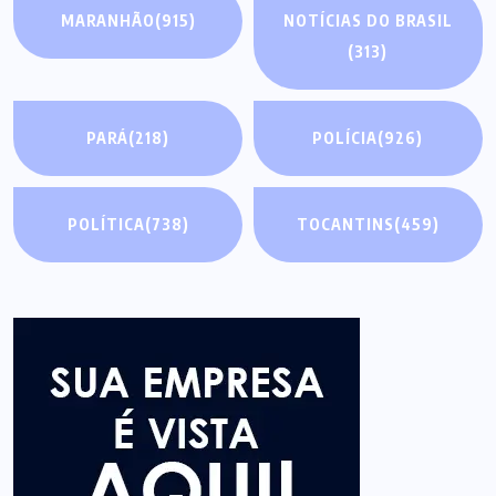
MARANHÃO
(915)
NOTÍCIAS DO BRASIL
(313)
PARÁ
(218)
POLÍCIA
(926)
POLÍTICA
(738)
TOCANTINS
(459)