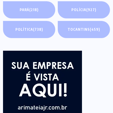
PARÁ
(218)
POLÍCIA
(927)
POLÍTICA
(738)
TOCANTINS
(459)