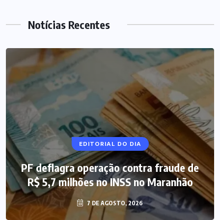
Notícias Recentes
NOTÍCIAS DO BRASIL
EDITORIAL DO DIA
PF deflagra operação contra fraude de
Mega-Sena 3.041 acumula, e prêmio
R$ 5,7 milhões no INSS no Maranhão
estimado chega a R$ 165 milhões
7 DE AGOSTO, 2026
7 DE AGOSTO, 2026