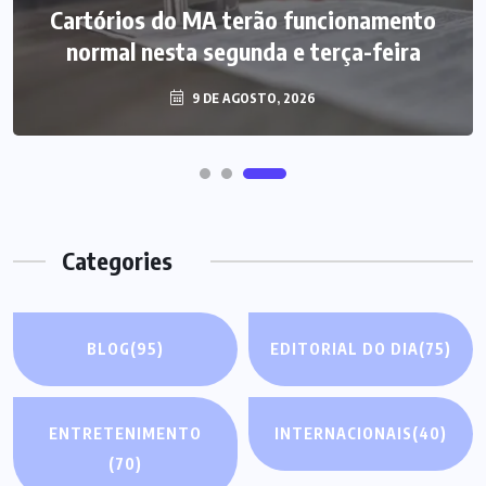
aliados em piscina com investigado no
Cartórios do MA terão funcionamento
normal nesta segunda e terça-feira
esquema do INSS
9 DE AGOSTO, 2026
9 DE AGOSTO, 2026
Categories
BLOG
(95)
EDITORIAL DO DIA
(75)
ENTRETENIMENTO
INTERNACIONAIS
(40)
(70)