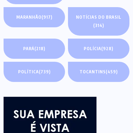
MARANHÃO
(917)
NOTÍCIAS DO BRASIL
(314)
PARÁ
(218)
POLÍCIA
(928)
POLÍTICA
(739)
TOCANTINS
(459)