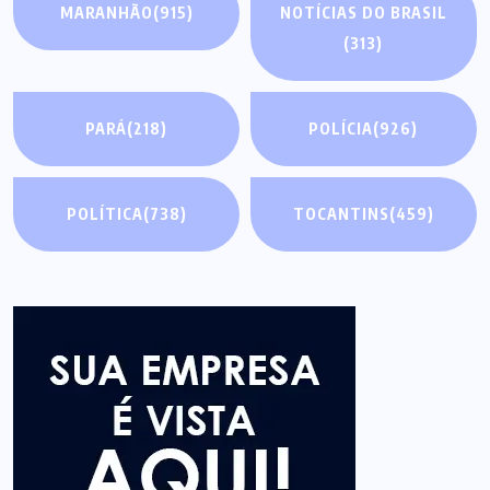
MARANHÃO
(915)
NOTÍCIAS DO BRASIL
(313)
PARÁ
(218)
POLÍCIA
(926)
POLÍTICA
(738)
TOCANTINS
(459)