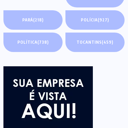
PARÁ
(218)
POLÍCIA
(927)
POLÍTICA
(738)
TOCANTINS
(459)