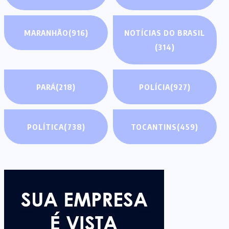
MARANHÃO
(916)
NOTÍCIAS DO BRASIL
(314)
PARÁ
(218)
POLÍCIA
(927)
POLÍTICA
(738)
TOCANTINS
(459)