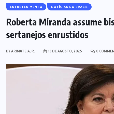
ENTRETENIMENTO
NOTÍCIAS DO BRASIL
Roberta Miranda assume bis
sertanejos enrustidos
BY
ARIMATÉIA JR.
13 DE AGOSTO, 2025
0 COMME
MARANHÃO
POLÍCIA
Mulher joga drogas no vaso
sanitário; polícia apreende 3 kg e