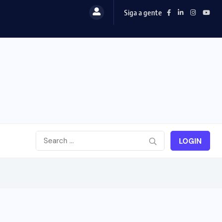
Siga a gente
gressões e violência sexual na morte...
LOGIN