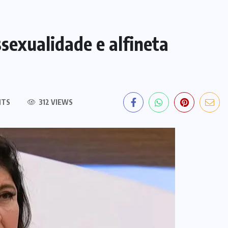
sexualidade e alfineta
NTS
312 VIEWS
EDITORIAL DO DIA
PF deflagra operação contra
fraude de R$ 5,7 milhões no INSS