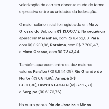
valorização da carreira docente muda de forma
expressiva entre as unidades da federação.
O maior salário inicial foi registrado em
Mato
Grosso do Sul
, com
R$ 13.007,12
. Na sequência
aparecem
Maranhão
, com R$ 8.452,03,
Pará
,
com R$ 8.289,86,
Roraima
, com R$ 7.700,47,
e
Mato Grosso
, com R$ 7.343,44.
Também aparecem entre os dez maiores
valores
Paraíba
(R$ 6.944,09),
Rio Grande do
Norte
(R$ 6.814,88),
Amapá
(R$
6.600,98),
Distrito Federal
(R$ 6.427,71)
e
Sergipe
(R$ 6.176,76).
Na outra ponta,
Rio de Janeiro
e
Minas