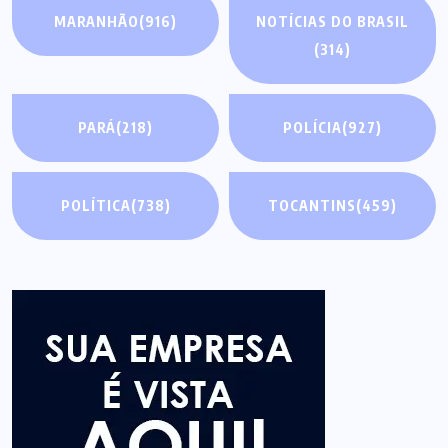
MARANHÃO
(916)
NOTÍCIAS DO BRASIL
(314)
PARÁ
(218)
POLÍCIA
(927)
POLÍTICA
(738)
TOCANTINS
(459)