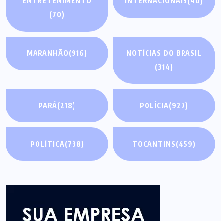
ENTRETENIMENTO
INTERNACIONAIS
(40)
(70)
MARANHÃO
(916)
NOTÍCIAS DO BRASIL
(314)
PARÁ
(218)
POLÍCIA
(927)
POLÍTICA
(738)
TOCANTINS
(459)