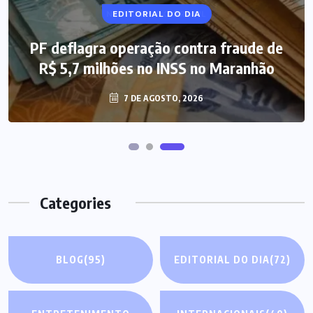
NOTÍCIAS DO BRASIL
EDITORIAL DO DIA
PF deflagra operação contra fraude de
Mega-Sena 3.041 acumula, e prêmio
R$ 5,7 milhões no INSS no Maranhão
estimado chega a R$ 165 milhões
7 DE AGOSTO, 2026
7 DE AGOSTO, 2026
Categories
BLOG
(95)
EDITORIAL DO DIA
(72)