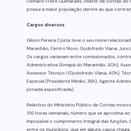
Osmário Freire Guimarães, relator de contas do 
possui a maior população dentre as que contra
Cargos diversos
Gilson Pereira Costa teve o seu nome relaciona
Maranhão, Centro Novo, Godofredo Viana, Junco d
Os cargos variavam entre comissionados, contr
Administrativa (Amapá do Maranhão, 40h), Asses
Assessor Técnico I (Godofredo Viana, 40h), Téc
Especial (Presidente Médici, 36h), Agente Admini
jornada especificada).
Relatório do Ministério Público de Contas most
156 horas semanais, número que se aproxima ao 
impossível o cumprimento integral das funções
entre os municípios, que em alguns casos chega 