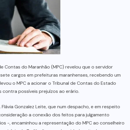
menino de 3 anos
5 DE AGOSTO, 2026
 de Contas do Maranhão (MPC) revelou que o servidor
r, sete cargos em prefeituras maranhenses, recebendo um
 levou o MPC a acionar o Tribunal de Contas do Estado
contra possíveis prejuízos ao erário.
 Flávia Gonzalez Leite, que num despacho, e em respeito
 consideração a conexão dos feitos para julgamento
pios -, encaminhou a representação do MPC ao conselheiro