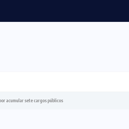
rinha firma compromisso de reestruturar carreira...
or acumular sete cargos públicos