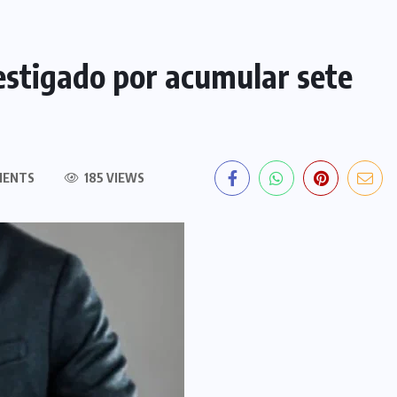
estigado por acumular sete
MENTS
185 VIEWS
POLÍCIA
TOCANTINS
Laudo aponta graves lesões e
descarta afogamento na morte de