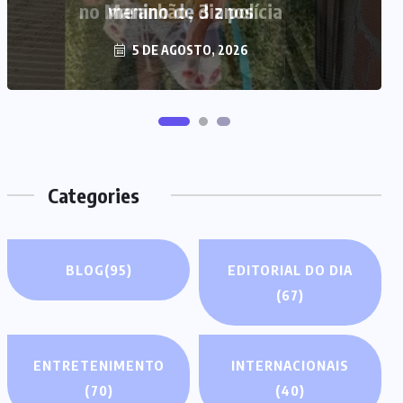
no Maranhão, diz polícia
5 DE AGOSTO, 2026
Categories
BLOG
(95)
EDITORIAL DO DIA
(67)
ENTRETENIMENTO
INTERNACIONAIS
(70)
(40)