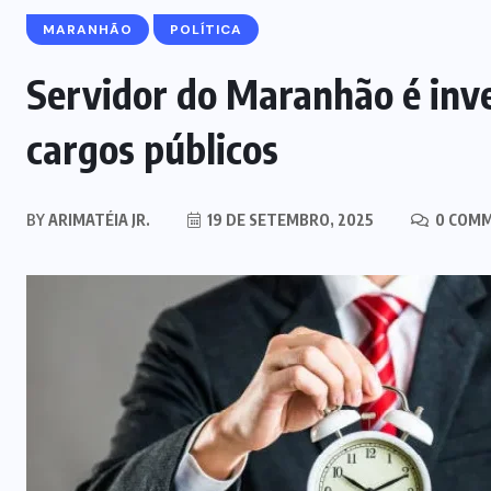
MARANHÃO
POLÍTICA
Servidor do Maranhão é inv
cargos públicos
BY
ARIMATÉIA JR.
19 DE SETEMBRO, 2025
0 COM
NOTÍCIAS DO BRASIL
Mega-Sena acumula e vai a R$ 150