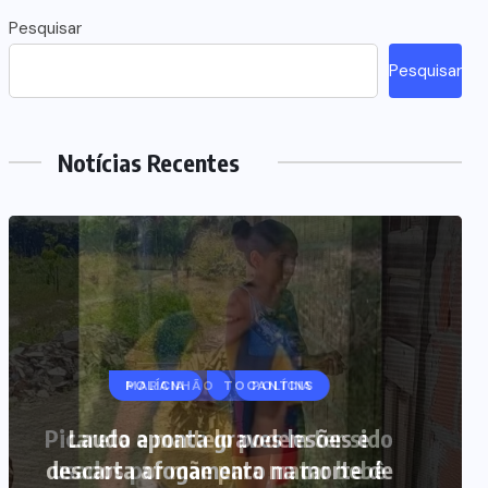
Pesquisar
Pesquisar
Notícias Recentes
MARANHÃO
POLÍCIA
Picareta e martelo podem ter sido
usados por mãe para matar bebê