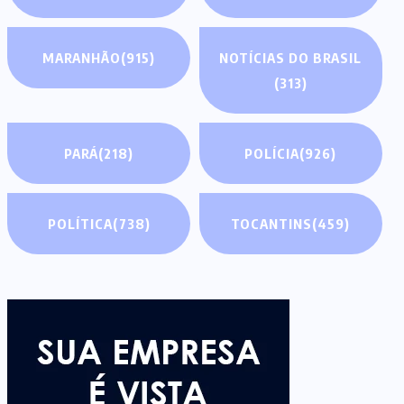
MARANHÃO
(915)
NOTÍCIAS DO BRASIL
(313)
PARÁ
(218)
POLÍCIA
(926)
POLÍTICA
(738)
TOCANTINS
(459)