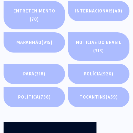
ENTRETENIMENTO
INTERNACIONAIS
(40)
(70)
MARANHÃO
(915)
NOTÍCIAS DO BRASIL
(313)
PARÁ
(218)
POLÍCIA
(926)
POLÍTICA
(738)
TOCANTINS
(459)