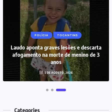
POLÍCIA
MARANHÃO
TOCANTINS
POLÍCIA
Laudo aponta graves lesões e descarta
Picareta e martelo podem ter sido
afogamento na morte de menino de 3
usados por mãe para matar bebê no
Maranhão, diz polícia
anos
5 DE AGOSTO, 2026
5 DE AGOSTO, 2026
Categories