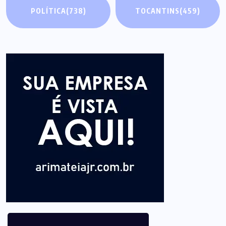
POLÍTICA
(738)
TOCANTINS
(459)