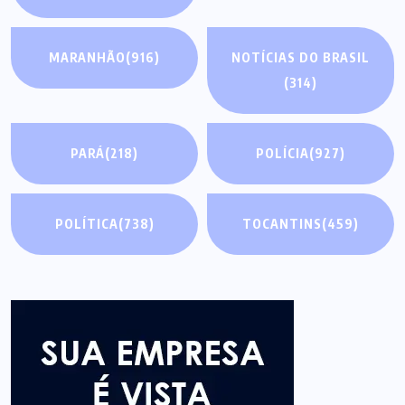
MARANHÃO
(916)
NOTÍCIAS DO BRASIL
(314)
PARÁ
(218)
POLÍCIA
(927)
POLÍTICA
(738)
TOCANTINS
(459)