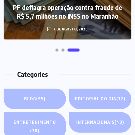
PF deflagra operação contra fraude de
Mega-Sena 3.041 acumula, e prêmio
R$ 5,7 milhões no INSS no Maranhão
estimado chega a R$ 165 milhões
7 DE AGOSTO, 2026
7 DE AGOSTO, 2026
Categories
BLOG
(95)
EDITORIAL DO DIA
(72)
ENTRETENIMENTO
INTERNACIONAIS
(40)
(70)