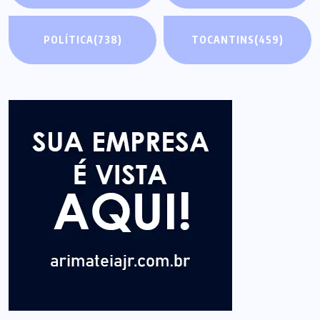
POLÍTICA
(738)
TOCANTINS
(459)