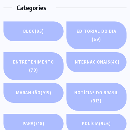
Categories
BLOG
(95)
EDITORIAL DO DIA
(69)
ENTRETENIMENTO
INTERNACIONAIS
(40)
(70)
MARANHÃO
(915)
NOTÍCIAS DO BRASIL
(313)
PARÁ
(218)
POLÍCIA
(926)