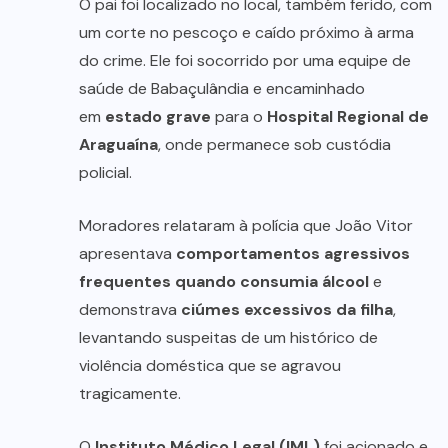
O pai foi localizado no local, também ferido, com
um corte no pescoço e caído próximo à arma
do crime. Ele foi socorrido por uma equipe de
saúde de Babaçulândia e encaminhado
em
estado grave
para o
Hospital Regional de
Araguaína
, onde permanece sob custódia
policial.
Moradores relataram à polícia que João Vitor
apresentava
comportamentos agressivos
frequentes quando consumia álcool
e
demonstrava
ciúmes excessivos da filha
,
levantando suspeitas de um histórico de
violência doméstica que se agravou
tragicamente.
O
Instituto Médico Legal (IML)
foi acionado e