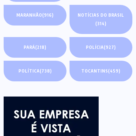
MARANHÃO
(916)
NOTÍCIAS DO BRASIL
(314)
PARÁ
(218)
POLÍCIA
(927)
POLÍTICA
(738)
TOCANTINS
(459)