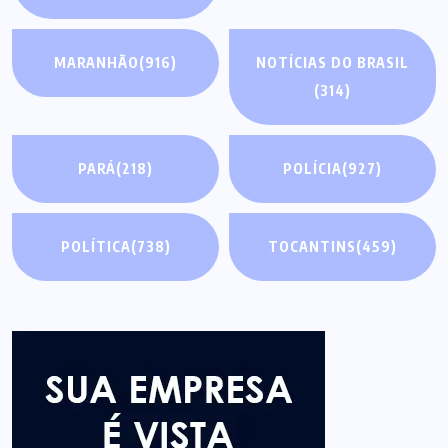
MARANHÃO
(916)
NOTÍCIAS DO BRASIL
(314)
PARÁ
(218)
POLÍCIA
(927)
POLÍTICA
(738)
TOCANTINS
(459)