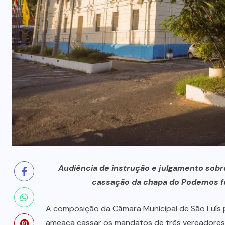
milhões
5 DE AGOSTO, 2026
Audiência de instrução e julgamento sobre 
cassação da chapa do Podemos fo
A composição da Câmara Municipal de São Luís p
ameaça cassar os mandatos de três vereadores 