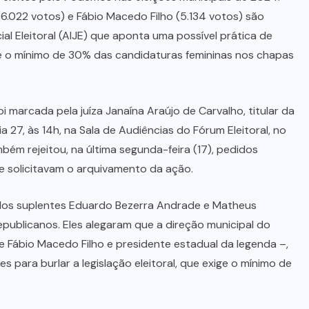
(6.022 votos) e Fábio Macedo Filho (5.134 votos) são
al Eleitoral (AIJE) que aponta uma possível prática de
te o mínimo de 30% das candidaturas femininas nos chapas
i marcada pela juíza Janaína Araújo de Carvalho, titular da
dia 27, às 14h, na Sala de Audiências do Fórum Eleitoral, no
ém rejeitou, na última segunda-feira (17), pedidos
e solicitavam o arquivamento da ação.
pelos suplentes Eduardo Bezerra Andrade e Matheus
publicanos. Eles alegaram que a direção municipal do
Fábio Macedo Filho e presidente estadual da legenda –,
s para burlar a legislação eleitoral, que exige o mínimo de