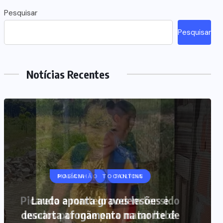
Pesquisar
Pesquisar
Notícias Recentes
MARANHÃO
POLÍCIA
Picareta e martelo podem ter sido
usados por mãe para matar bebê