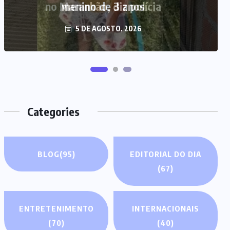
no Maranhão, diz polícia
5 DE AGOSTO, 2026
Categories
BLOG
(95)
EDITORIAL DO DIA
(67)
ENTRETENIMENTO
INTERNACIONAIS
(70)
(40)