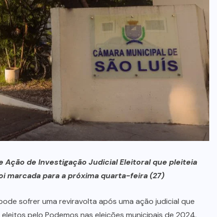
menino de 3 anos
5 DE AGOSTO, 2026
Ação de Investigação Judicial Eleitoral que pleiteia
i marcada para a próxima quarta-feira (27)
ode sofrer uma reviravolta após uma ação judicial que
eleitos pelo Podemos nas eleições municipais de 2024.