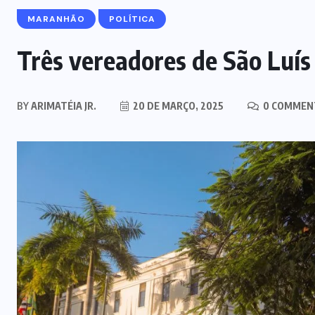
MARANHÃO
POLÍTICA
Três vereadores de São Luí
BY
ARIMATÉIA JR.
20 DE MARÇO, 2025
0 COMMEN
NOTÍCIAS DO BRASIL
Mega-Sena acumula e vai a R$ 150