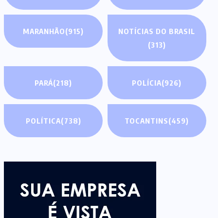
MARANHÃO
(915)
NOTÍCIAS DO BRASIL
(313)
PARÁ
(218)
POLÍCIA
(926)
POLÍTICA
(738)
TOCANTINS
(459)