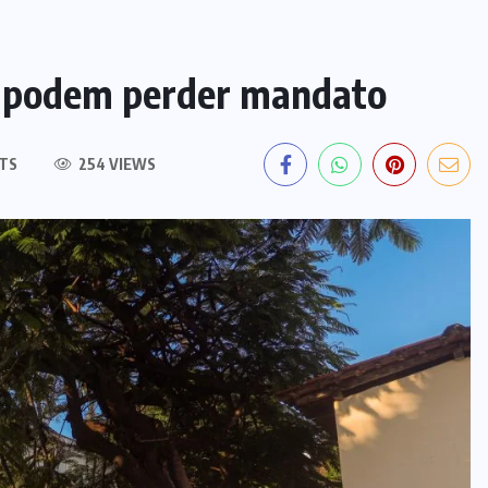
s podem perder mandato
TS
254 VIEWS
POLÍCIA
TOCANTINS
Laudo aponta graves lesões e
descarta afogamento na morte de