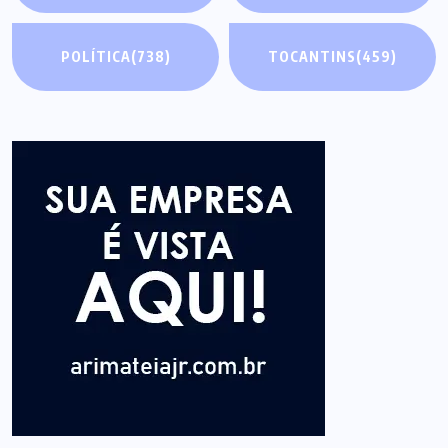
POLÍTICA
(738)
TOCANTINS
(459)