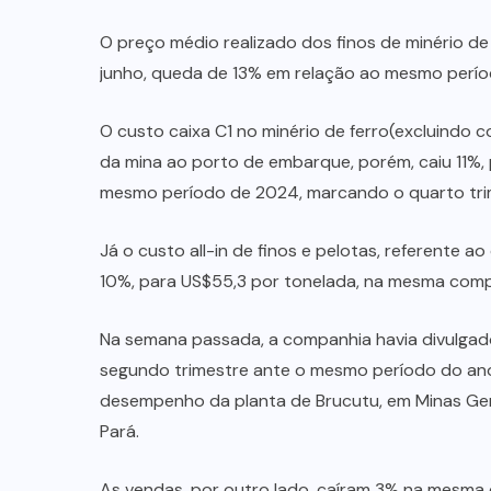
O preço médio realizado dos finos de minério de f
junho, queda de 13% em relação ao mesmo períod
O custo caixa C1 no minério de ferro(excluindo 
da mina ao porto de embarque, porém, caiu 11%,
mesmo período de 2024, marcando o quarto tri
Já o custo all-in de finos e pelotas, referente 
10%, para US$55,3 por tonelada, na mesma com
Na semana passada, a companhia havia divulgado
segundo trimestre ante o mesmo período do ano
desempenho da planta de Brucutu, em Minas Gera
Pará.
As vendas, por outro lado, caíram 3% na mesma 