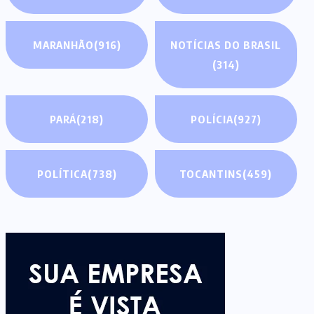
MARANHÃO
(916)
NOTÍCIAS DO BRASIL
(314)
PARÁ
(218)
POLÍCIA
(927)
POLÍTICA
(738)
TOCANTINS
(459)