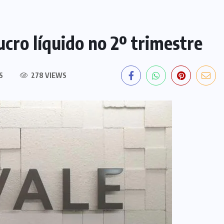
cro líquido no 2º trimestre
S
278 VIEWS
EDITORIAL DO DIA
PF deflagra operação contra
fraude de R$ 5,7 milhões no INSS