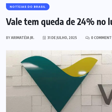
NOTÍCIAS DO BRASIL
Vale tem queda de 24% no lu
BY
ARIMATÉIA JR.
31 DE JULHO, 2025
0 COMMENT
MARANHÃO
POLÍCIA
Mulher joga drogas no vaso
sanitário; polícia apreende 3 kg e