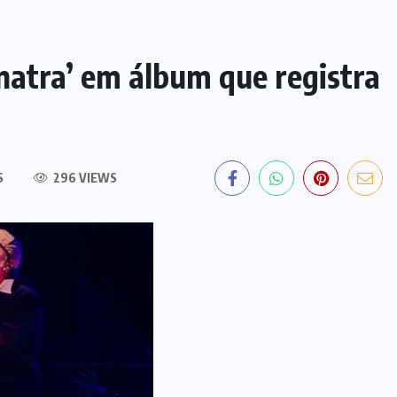
inatra’ em álbum que registra
S
296 VIEWS
EDITORIAL DO DIA
PF deflagra operação contra
fraude de R$ 5,7 milhões no INSS