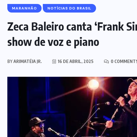
MARANHÃO
NOTÍCIAS DO BRASIL
Zeca Baleiro canta ‘Frank S
show de voz e piano
BY
ARIMATÉIA JR.
16 DE ABRIL, 2025
0 COMMENT
MARANHÃO
POLÍCIA
Mulher joga drogas no vaso
sanitário; polícia apreende 3 kg e