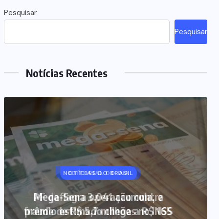
Pesquisar
Pesquisar
Notícias Recentes
NOTÍCIAS DO BRASIL
Mega-Sena 3.041 acumula, e
prêmio estimado chega a R$ 165