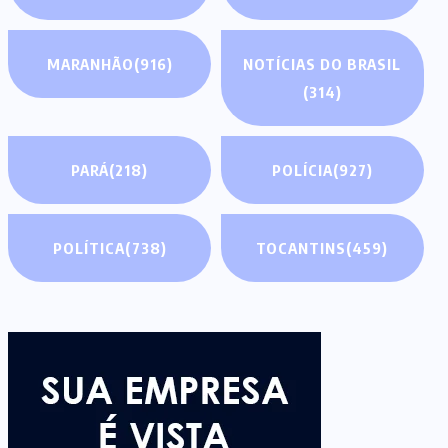
MARANHÃO
(916)
NOTÍCIAS DO BRASIL
(314)
PARÁ
(218)
POLÍCIA
(927)
POLÍTICA
(738)
TOCANTINS
(459)