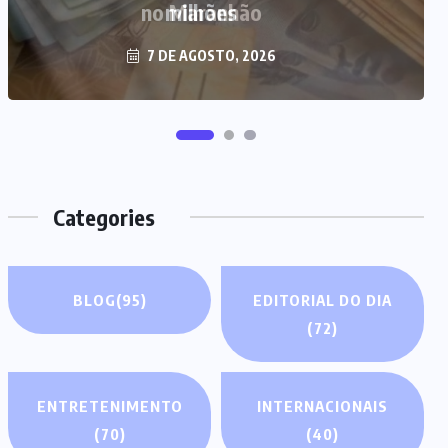
milhões
7 DE AGOSTO, 2026
Categories
BLOG
(95)
EDITORIAL DO DIA
(72)
ENTRETENIMENTO
INTERNACIONAIS
(70)
(40)