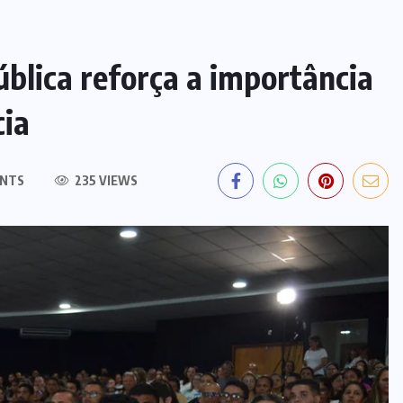
lica reforça a importância
cia
NTS
235 VIEWS
EDITORIAL DO DIA
Mercado clandestino de canetas
emagrecedoras cresce mais de