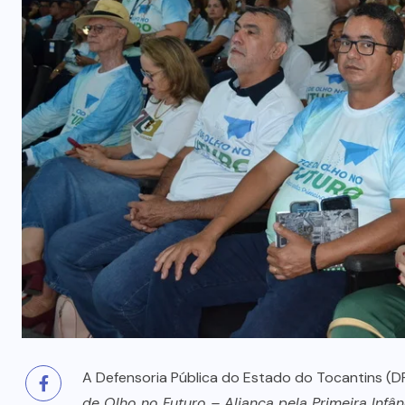
‘Pare e Siga’ na BR-135
6 DE AGOSTO, 2026
A Defensoria Pública do Estado do Tocantins (
de Olho no Futuro – Aliança pela Primeira Infân