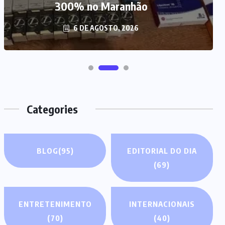
no Maranhão, diz polícia
5 DE AGOSTO, 2026
Categories
BLOG
(95)
EDITORIAL DO DIA
(69)
ENTRETENIMENTO
INTERNACIONAIS
(70)
(40)