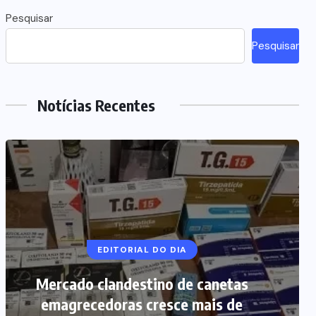
Pesquisar
Pesquisar
Notícias Recentes
MARANHÃO
POLÍCIA
Picareta e martelo podem ter sido
usados por mãe para matar bebê