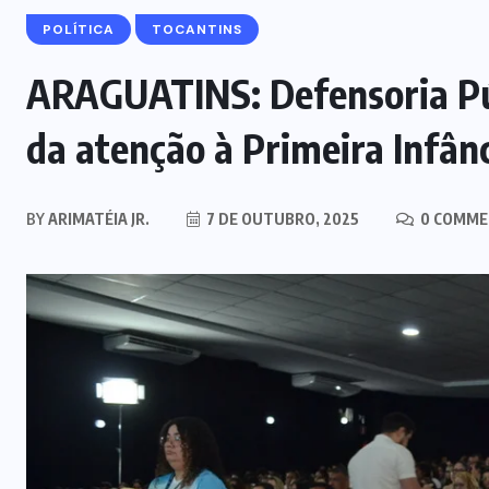
POLÍTICA
TOCANTINS
ARAGUATINS: Defensoria Púb
da atenção à Primeira Infân
BY
ARIMATÉIA JR.
7 DE OUTUBRO, 2025
0 COMME
EDITORIAL DO DIA
DNIT fará manutenção na ponte do
o
Estreito dos Mosquitos nesta
ê
quinta-feira (6); trânsito terá