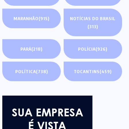
MARANHÃO
(915)
NOTÍCIAS DO BRASIL
(313)
PARÁ
(218)
POLÍCIA
(926)
POLÍTICA
(738)
TOCANTINS
(459)