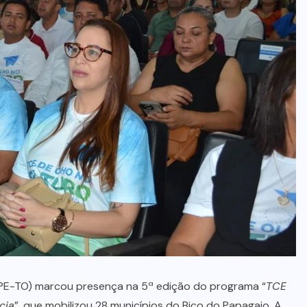
300% no Maranhão
6 DE AGOSTO, 2026
DPE-TO) marcou presença na 5ª edição do programa “
TCE
cia
”, que mobilizou 28 municípios do Bico do Papagaio. A