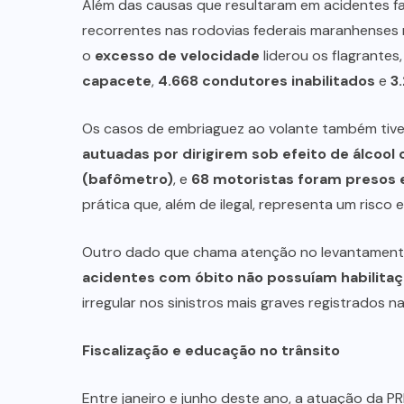
Além das causas que resultaram em acidentes fa
recorrentes nas rodovias federais maranhenses n
o
excesso de velocidade
liderou os flagrantes
capacete
,
4.668 condutores inabilitados
e
3
Os casos de embriaguez ao volante também tiv
autuadas por dirigirem sob efeito de álcool 
(bafômetro)
, e
68 motoristas foram presos 
prática que, além de ilegal, representa um risco 
Outro dado que chama atenção no levantamen
acidentes com óbito não possuíam habilita
irregular nos sinistros mais graves registrados 
Fiscalização e educação no trânsito
Entre janeiro e junho deste ano, a atuação da P