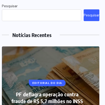
Pesquisar
Pesquisar
Notícias Recentes
NOTÍCIAS DO BRASIL
EDITORIAL DO DIA
PF deflagra operação contra
Mega-Sena 3.041 acumula, e
fraude de R$ 5,7 milhões no INSS
prêmio estimado chega a R$ 165