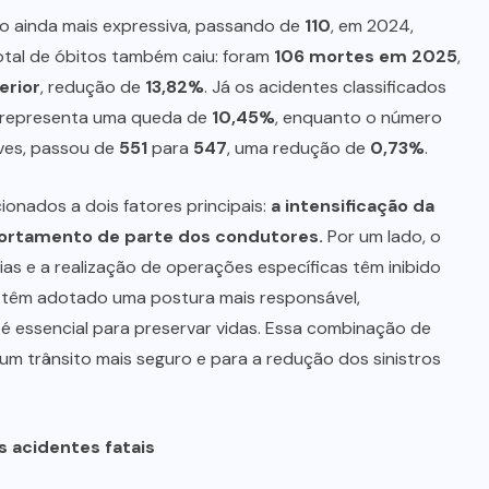
o ainda mais expressiva, passando de
110
, em 2024,
total de óbitos também caiu: foram
106 mortes em 2025
,
erior
, redução de
13,82%
. Já os acidentes classificados
e representa uma queda de
10,45%
, enquanto o número
aves, passou de
551
para
547
, uma redução de
0,73%
.
onados a dois fatores principais:
a intensificação da
portamento de parte dos condutores.
Por um lado, o
ias e a realização de operações específicas têm inibido
s têm adotado uma postura mais responsável,
 é essencial para preservar vidas. Essa combinação de
um trânsito mais seguro e para a redução dos sinistros
 acidentes fatais