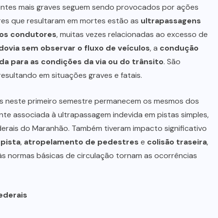
dentes mais graves seguem sendo provocados por ações
tores que resultaram em mortes estão as
ultrapassagens
dos condutores
, muitas vezes relacionadas ao excesso de
dovia sem observar o fluxo de veículos
, a
condução
a para as condições da via ou do trânsito
. São
sultando em situações graves e fatais.
es neste primeiro semestre permanecem os mesmos dos
nte associada à ultrapassagem indevida em pistas simples,
ederais do Maranhão. Também tiveram impacto significativo
 pista
,
atropelamento de pedestres
e
colisão traseira
,
às normas básicas de circulação tornam as ocorrências
federais