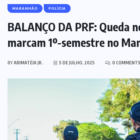
MARANHÃO
POLÍCIA
BALANÇO DA PRF: Queda nos
marcam 1º-semestre no Ma
BY
ARIMATÉIA JR.
5 DE JULHO, 2025
0 COMMENT
MARANHÃO
POLÍCIA
Mulher joga drogas no vaso
sanitário; polícia apreende 3 kg e