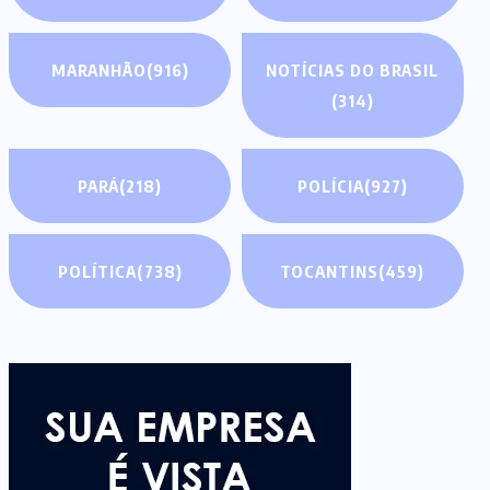
MARANHÃO
(916)
NOTÍCIAS DO BRASIL
(314)
PARÁ
(218)
POLÍCIA
(927)
POLÍTICA
(738)
TOCANTINS
(459)