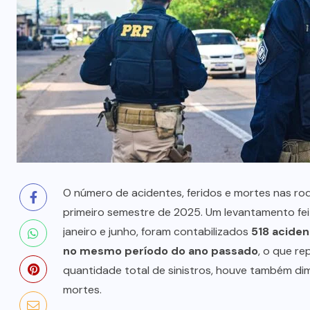
prende mãe e filho
7 DE AGOSTO, 2026
O número de acidentes, feridos e mortes nas ro
primeiro semestre de 2025. Um levantamento feit
janeiro e junho, foram contabilizados
518 acide
no mesmo período do ano passado
, o que r
quantidade total de sinistros, houve também di
mortes.