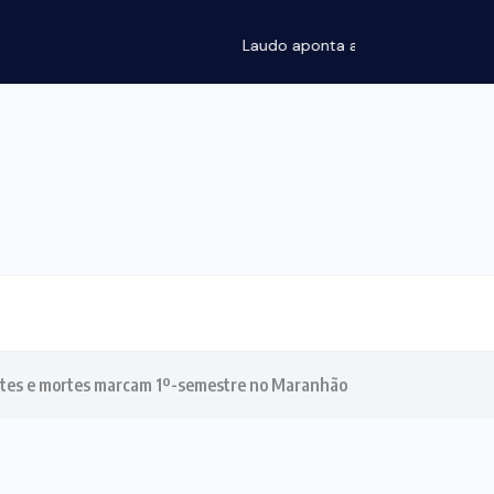
ssões e violência sexual na morte...
es e mortes marcam 1º-semestre no Maranhão