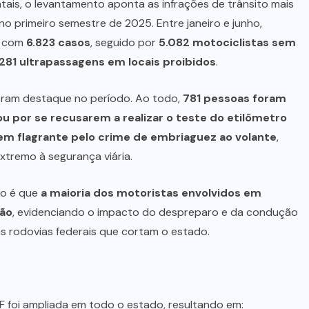
tais, o levantamento aponta as infrações de trânsito mais
o primeiro semestre de 2025. Entre janeiro e junho,
, com
6.823 casos
, seguido por
5.082 motociclistas sem
.281 ultrapassagens em locais proibidos
.
eram destaque no período. Ao todo,
781 pessoas foram
ou por se recusarem a realizar o teste do etilômetro
em flagrante pelo crime de embriaguez ao volante
,
extremo à segurança viária.
to é que
a maioria dos motoristas envolvidos em
ção
, evidenciando o impacto do despreparo e da condução
nas rodovias federais que cortam o estado.
RF foi ampliada em todo o estado, resultando em: