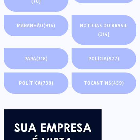
(70)
MARANHÃO
(916)
NOTÍCIAS DO BRASIL
(314)
PARÁ
(218)
POLÍCIA
(927)
POLÍTICA
(738)
TOCANTINS
(459)