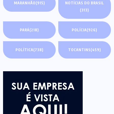
MARANHÃO
(915)
NOTÍCIAS DO BRASIL
(313)
PARÁ
(218)
POLÍCIA
(926)
POLÍTICA
(738)
TOCANTINS
(459)