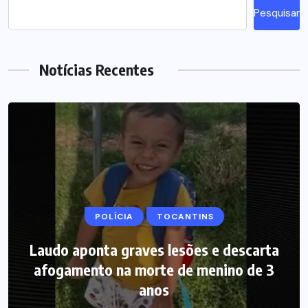
Pesquisar
Notícias Recentes
POLÍCIA
MARANHÃO
TOCANTINS
POLÍCIA
Laudo aponta graves lesões e descarta
Picareta e martelo podem ter sido
afogamento na morte de menino de 3
usados por mãe para matar bebê no
Maranhão, diz polícia
anos