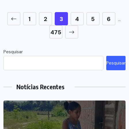
1
2
3
4
5
6
…
475
Pesquisar
Pesquisar
Notícias Recentes