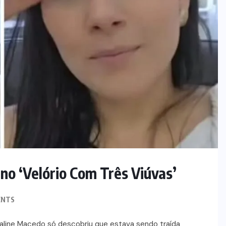
no ‘Velório Com Três Viúvas’
ENTS
a Kaline Macedo só descobriu que estava sendo traída