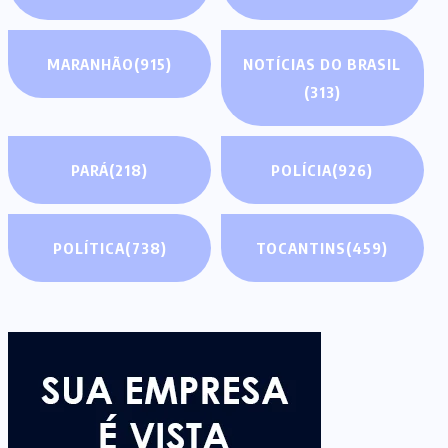
MARANHÃO
(915)
NOTÍCIAS DO BRASIL
(313)
PARÁ
(218)
POLÍCIA
(926)
POLÍTICA
(738)
TOCANTINS
(459)