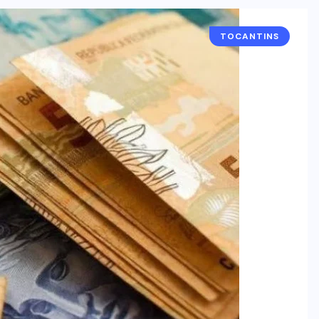
TOCANTINS
POLÍCIA
TOCANTINS
Laudo aponta graves lesões e
descarta afogamento na morte de