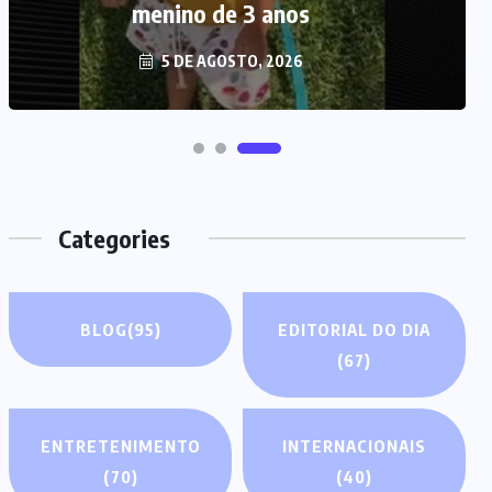
no Maranhão, diz polícia
5 DE AGOSTO, 2026
Categories
BLOG
(95)
EDITORIAL DO DIA
(67)
ENTRETENIMENTO
INTERNACIONAIS
(70)
(40)