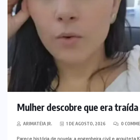
Mulher descobre que era traída 
ARIMATÉIA JR.
1 DE AGOSTO, 2026
0 COMM
Parece história de novela: a engenheira civil e arquitet