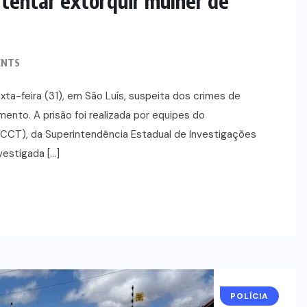
r tentar extorquir mulher de
ENTS
xta-feira (31), em São Luís, suspeita dos crimes de
nto. A prisão foi realizada por equipes do
CT), da Superintendência Estadual de Investigações
nvestigada […]
POLÍCIA