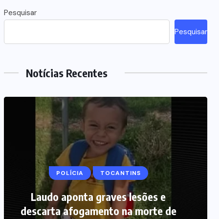
Pesquisar
Pesquisar
Notícias Recentes
MARANHÃO
POLÍCIA
Picareta e martelo podem ter sido
usados por mãe para matar bebê