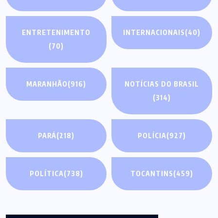
ENTRETENIMENTO
INTERNACIONAIS
(40)
(70)
MARANHÃO
(916)
NOTÍCIAS DO BRASIL
(314)
PARÁ
(218)
POLÍCIA
(927)
POLÍTICA
(738)
TOCANTINS
(459)