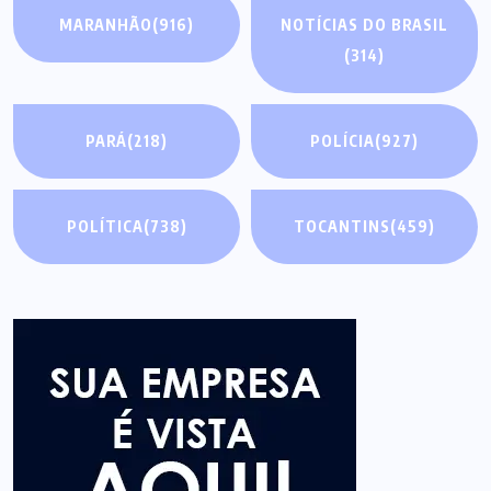
MARANHÃO
(916)
NOTÍCIAS DO BRASIL
(314)
PARÁ
(218)
POLÍCIA
(927)
POLÍTICA
(738)
TOCANTINS
(459)