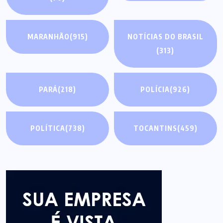
MARANHÃO
(915)
NOTÍCIAS DO BRASIL
(313)
PARÁ
(218)
POLÍCIA
(926)
POLÍTICA
(738)
TOCANTINS
(459)