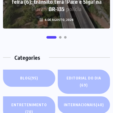
feira (6); trânsito terá ‘Pare e Siga’ na
BR-135
6 DE AGOSTO, 2026
Categories
BLOG
(95)
EDITORIAL DO DIA
(69)
ENTRETENIMENTO
INTERNACIONAIS
(40)
(70)