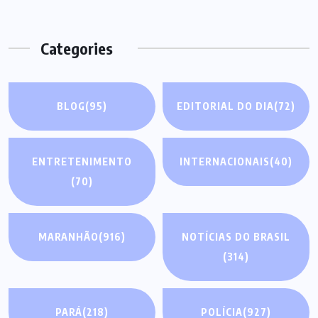
Categories
BLOG
(95)
EDITORIAL DO DIA
(72)
ENTRETENIMENTO
INTERNACIONAIS
(40)
(70)
MARANHÃO
(916)
NOTÍCIAS DO BRASIL
(314)
PARÁ
(218)
POLÍCIA
(927)