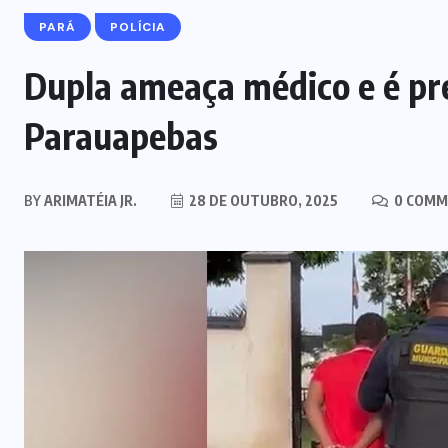
PARÁ
POLÍCIA
Dupla ameaça médico e é pr
Parauapebas
BY
ARIMATÉIA JR.
28 DE OUTUBRO, 2025
0 COMM
MARANHÃO
POLÍCIA
Mulher joga drogas no vaso
sanitário; polícia apreende 3 kg e