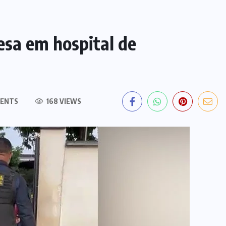
esa em hospital de
ENTS
168 VIEWS
EDITORIAL DO DIA
PF deflagra operação contra
fraude de R$ 5,7 milhões no INSS