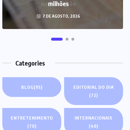
milhões
7 DE AGOSTO, 2026
Categories
BLOG
(95)
EDITORIAL DO DIA
(72)
ENTRETENIMENTO
INTERNACIONAIS
(70)
(40)