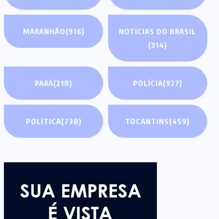
MARANHÃO
(916)
NOTÍCIAS DO BRASIL
(314)
PARÁ
(218)
POLÍCIA
(927)
POLÍTICA
(738)
TOCANTINS
(459)