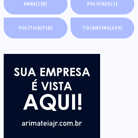
PARÁ
(218)
POLÍCIA
(927)
POLÍTICA
(738)
TOCANTINS
(459)