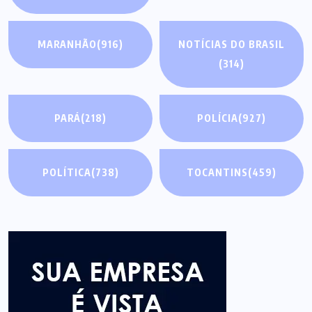
MARANHÃO
(916)
NOTÍCIAS DO BRASIL
(314)
PARÁ
(218)
POLÍCIA
(927)
POLÍTICA
(738)
TOCANTINS
(459)