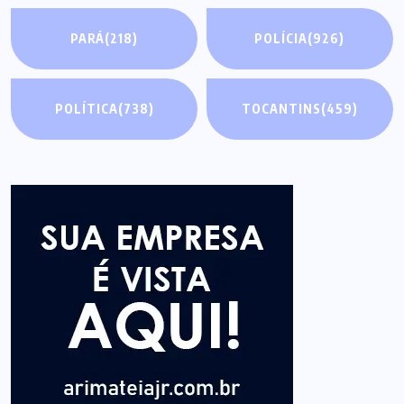
PARÁ
(218)
POLÍCIA
(926)
POLÍTICA
(738)
TOCANTINS
(459)