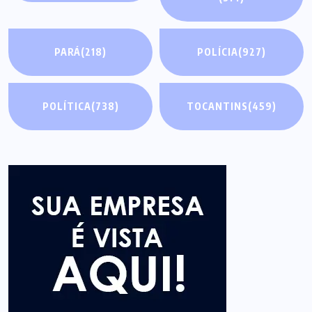
PARÁ
(218)
POLÍCIA
(927)
POLÍTICA
(738)
TOCANTINS
(459)