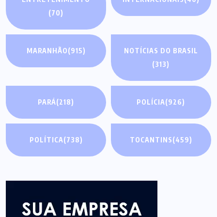
(70)
MARANHÃO
(915)
NOTÍCIAS DO BRASIL
(313)
PARÁ
(218)
POLÍCIA
(926)
POLÍTICA
(738)
TOCANTINS
(459)