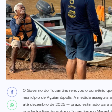
prende mãe e filho
7 DE AGOSTO, 2026
O Governo do Tocantins renovou o convênio que g
município de Aguiarnópolis. A medida assegura a
até dezembro de 2025 — prazo estimado para a 
que fará a ligação entre o Tocantins e o Maranh