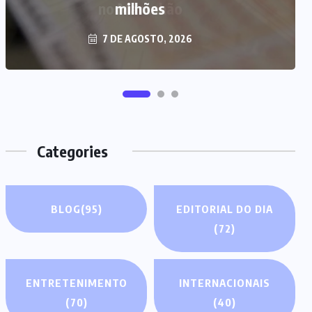
milhões
7 DE AGOSTO, 2026
Categories
BLOG
(95)
EDITORIAL DO DIA
(72)
ENTRETENIMENTO
INTERNACIONAIS
(70)
(40)