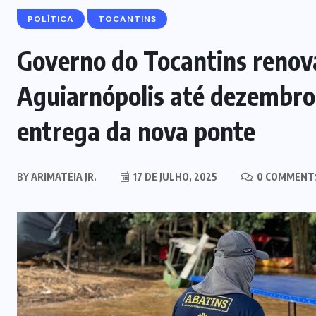
POLÍTICA
TOCANTINS
Governo do Tocantins renova
Aguiarnópolis até dezembro,
entrega da nova ponte
BY
ARIMATÉIA JR.
17 DE JULHO, 2025
0 COMMENT
MARANHÃO
POLÍCIA
Mulher joga drogas no vaso
sanitário; polícia apreende 3 kg e