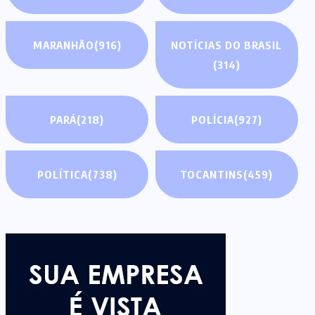
MARANHÃO
(916)
NOTÍCIAS DO BRASIL
(314)
PARÁ
(218)
POLÍCIA
(927)
POLÍTICA
(738)
TOCANTINS
(459)