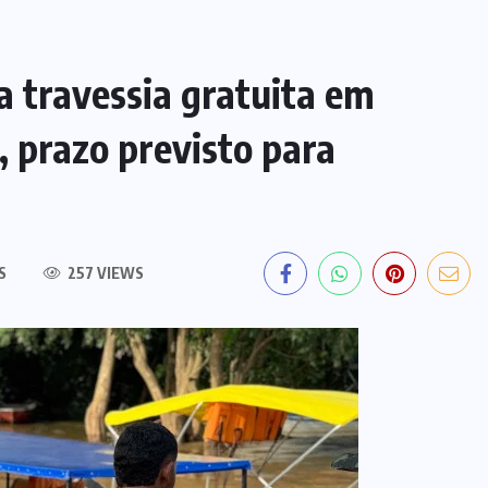
 travessia gratuita em
 prazo previsto para
S
257 VIEWS
EDITORIAL DO DIA
PF deflagra operação contra
fraude de R$ 5,7 milhões no INSS