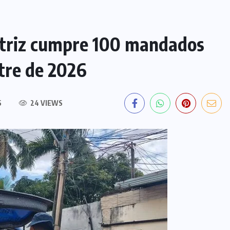
atriz cumpre 100 mandados
tre de 2026
S
24 VIEWS
EDITORIAL DO DIA
PF deflagra operação contra
fraude de R$ 5,7 milhões no INSS