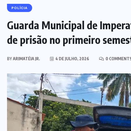
POLÍCIA
Guarda Municipal de Imper
de prisão no primeiro semes
BY
ARIMATÉIA JR.
4 DE JULHO, 2026
0 COMMENT
MARANHÃO
POLÍCIA
Mulher joga drogas no vaso
sanitário; polícia apreende 3 kg e