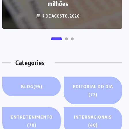
milhões
7 DE AGOSTO, 2026
Categories
BLOG
(95)
EDITORIAL DO DIA
(72)
ENTRETENIMENTO
INTERNACIONAIS
(70)
(40)