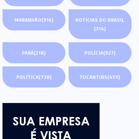
MARANHÃO
(916)
NOTÍCIAS DO BRASIL
(314)
PARÁ
(218)
POLÍCIA
(927)
POLÍTICA
(738)
TOCANTINS
(459)