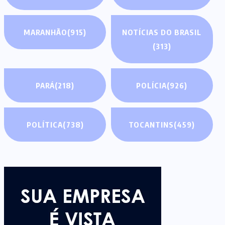
MARANHÃO
(915)
NOTÍCIAS DO BRASIL
(313)
PARÁ
(218)
POLÍCIA
(926)
POLÍTICA
(738)
TOCANTINS
(459)