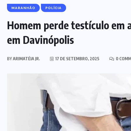
MARANHÃO
POLÍCIA
Homem perde testículo em ag
em Davinópolis
BY
ARIMATÉIA JR.
17 DE SETEMBRO, 2025
0 COM
NOTÍCIAS DO BRASIL
Mega-Sena acumula e vai a R$ 150