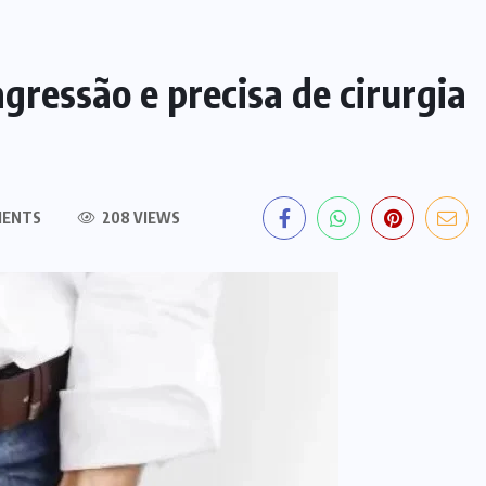
ressão e precisa de cirurgia
MENTS
208 VIEWS
POLÍCIA
TOCANTINS
Laudo aponta graves lesões e
descarta afogamento na morte de