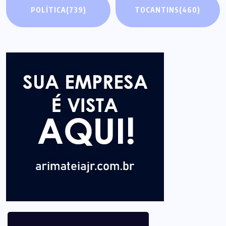
POLÍTICA
(739)
TOCANTINS
(460)