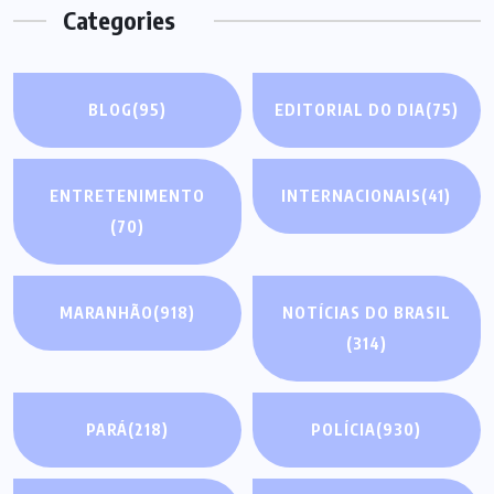
Categories
BLOG
(95)
EDITORIAL DO DIA
(75)
ENTRETENIMENTO
INTERNACIONAIS
(41)
(70)
MARANHÃO
(918)
NOTÍCIAS DO BRASIL
(314)
PARÁ
(218)
POLÍCIA
(930)