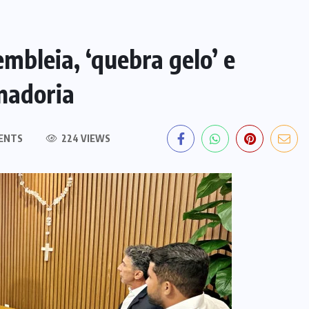
mbleia, ‘quebra gelo’ e
nadoria
ENTS
224 VIEWS
EDITORIAL DO DIA
PF deflagra operação contra
fraude de R$ 5,7 milhões no INSS