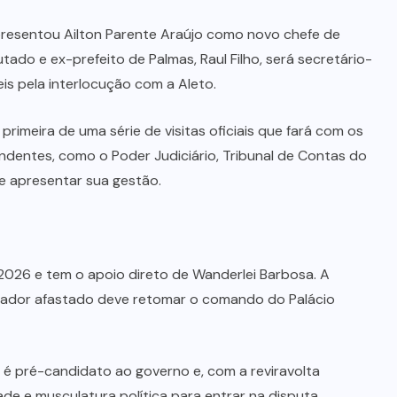
presentou Ailton Parente Araújo como novo chefe de
do e ex-prefeito de Palmas, Raul Filho, será secretário-
s pela interlocução com a Aleto.
 primeira de uma série de visitas oficiais que fará com os
endentes, como o Poder Judiciário, Tribunal de Contas do
de apresentar sua gestão.
2026 e tem o apoio direto de Wanderlei Barbosa. A
rnador afastado deve retomar o comando do Palácio
 é pré-candidato ao governo e, com a reviravolta
ade e musculatura política para entrar na disputa