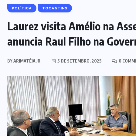
POLÍTICA
TOCANTINS
Laurez visita Amélio na Asse
anuncia Raul Filho na Gover
BY
ARIMATÉIA JR.
5 DE SETEMBRO, 2025
0 COMM
MARANHÃO
POLÍCIA
Mulher joga drogas no vaso
sanitário; polícia apreende 3 kg e