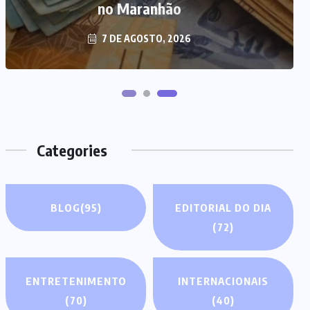
milhões
7 DE AGOSTO, 2026
Categories
BLOG
(95)
EDITORIAL DO DIA
(72)
ENTRETENIMENTO
INTERNACIONAIS
(70)
(40)