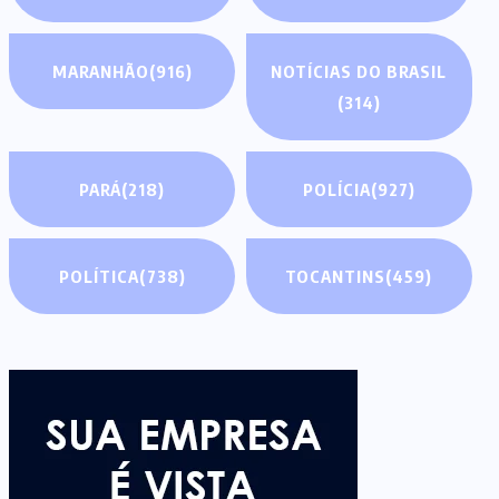
MARANHÃO
(916)
NOTÍCIAS DO BRASIL
(314)
PARÁ
(218)
POLÍCIA
(927)
POLÍTICA
(738)
TOCANTINS
(459)