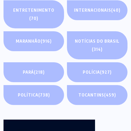
ENTRETENIMENTO
INTERNACIONAIS
(40)
(70)
MARANHÃO
(916)
NOTÍCIAS DO BRASIL
(314)
PARÁ
(218)
POLÍCIA
(927)
POLÍTICA
(738)
TOCANTINS
(459)