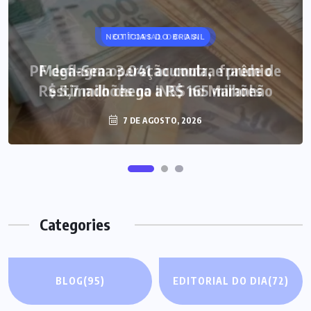
NOTÍCIAS DO BRASIL
Mega-Sena 3.041 acumula, e prêmio
estimado chega a R$ 165 milhões
7 DE AGOSTO, 2026
Categories
BLOG
(95)
EDITORIAL DO DIA
(72)