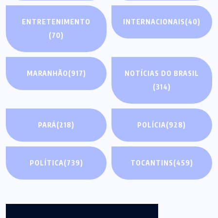
ENTRETENIMENTO
INTERNACIONAIS
(40)
(70)
MARANHÃO
(917)
NOTÍCIAS DO BRASIL
(314)
PARÁ
(218)
POLÍCIA
(928)
POLÍTICA
(739)
TOCANTINS
(459)