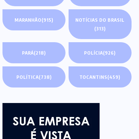
MARANHÃO
(915)
NOTÍCIAS DO BRASIL
(313)
PARÁ
(218)
POLÍCIA
(926)
POLÍTICA
(738)
TOCANTINS
(459)