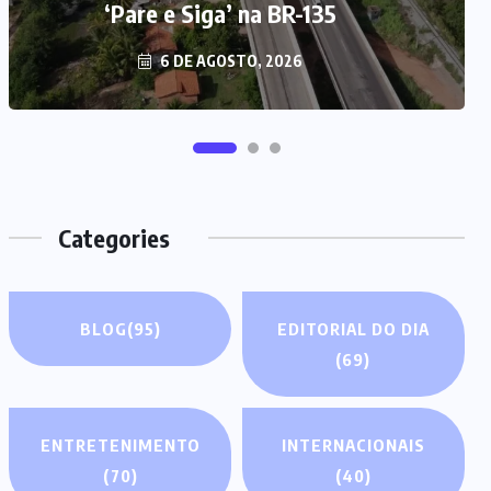
‘Pare e Siga’ na BR-135
6 DE AGOSTO, 2026
Categories
BLOG
(95)
EDITORIAL DO DIA
(69)
ENTRETENIMENTO
INTERNACIONAIS
(70)
(40)