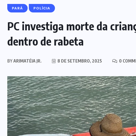
PARÁ
POLÍCIA
PC investiga morte da crian
dentro de rabeta
BY
ARIMATÉIA JR.
8 DE SETEMBRO, 2025
0 COMM
EDITORIAL DO DIA
Mercado clandestino de canetas
emagrecedoras cresce mais de