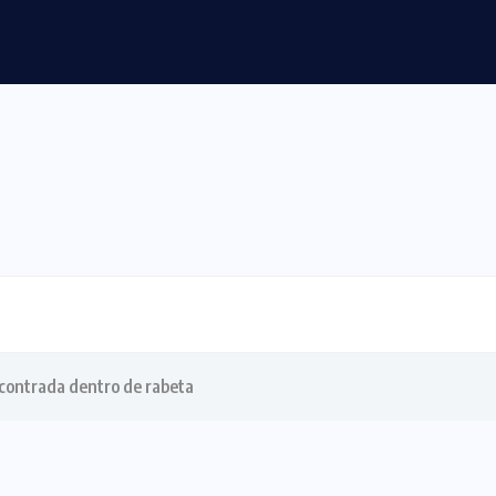
ção na ponte do Estreito dos...
ncontrada dentro de rabeta