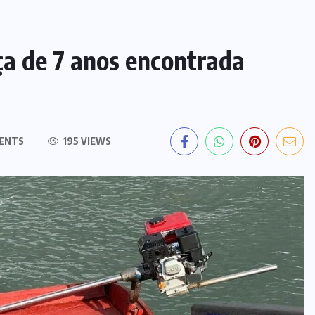
ça de 7 anos encontrada
ENTS
195 VIEWS
MARANHÃO
POLÍCIA
Picareta e martelo podem ter sido
usados por mãe para matar bebê