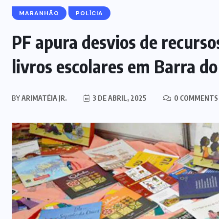
MARANHÃO
POLÍCIA
PF apura desvios de recursos
livros escolares em Barra d
BY
ARIMATÉIA JR.
3 DE ABRIL, 2025
0 COMMENTS
MARANHÃO
POLÍCIA
Mulher joga drogas no vaso
sanitário; polícia apreende 3 kg e