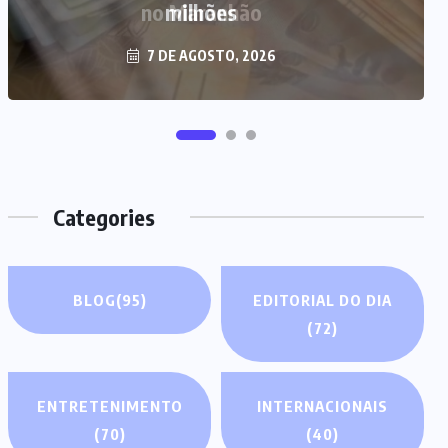
milhões
7 DE AGOSTO, 2026
Categories
BLOG
(95)
EDITORIAL DO DIA
(72)
ENTRETENIMENTO
INTERNACIONAIS
(70)
(40)