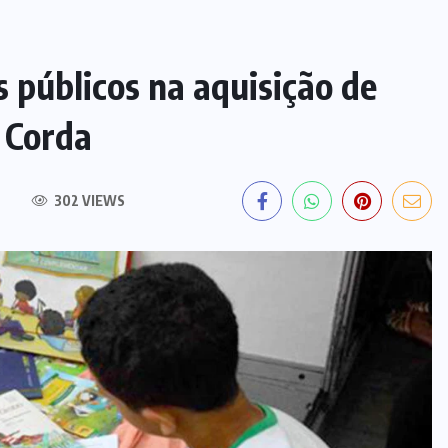
 públicos na aquisição de
o Corda
302 VIEWS
EDITORIAL DO DIA
PF deflagra operação contra
fraude de R$ 5,7 milhões no INSS