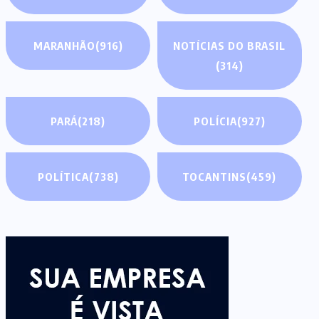
MARANHÃO
(916)
NOTÍCIAS DO BRASIL
(314)
PARÁ
(218)
POLÍCIA
(927)
POLÍTICA
(738)
TOCANTINS
(459)