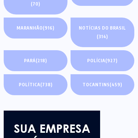
(70)
MARANHÃO
(916)
NOTÍCIAS DO BRASIL
(314)
PARÁ
(218)
POLÍCIA
(927)
POLÍTICA
(738)
TOCANTINS
(459)