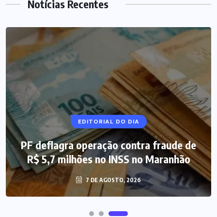
Notícias Recentes
NOTÍCIAS DO BRASIL
EDITORIAL DO DIA
PF deflagra operação contra fraude de
Mega-Sena 3.041 acumula, e prêmio
R$ 5,7 milhões no INSS no Maranhão
estimado chega a R$ 165 milhões
7 DE AGOSTO, 2026
7 DE AGOSTO, 2026