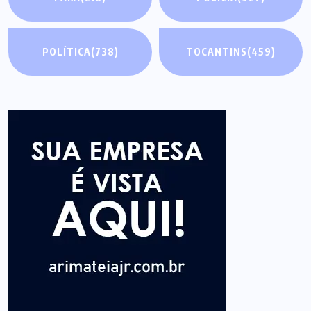
POLÍTICA
(738)
TOCANTINS
(459)