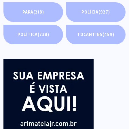
PARÁ
(218)
POLÍCIA
(927)
POLÍTICA
(738)
TOCANTINS
(459)