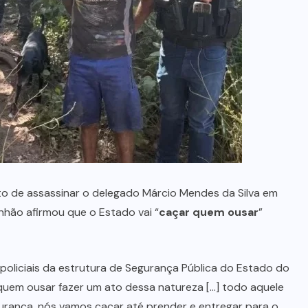
no Maranhão
7 DE AGOSTO, 2026
ito de assassinar o delegado Márcio Mendes da Silva em
nhão afirmou que o Estado vai “
caçar quem ousar
”
oliciais da estrutura de Segurança Pública do Estado do
uem ousar fazer um ato dessa natureza […] todo aquele
rança, nós vamos caçar até prender e entregar para o