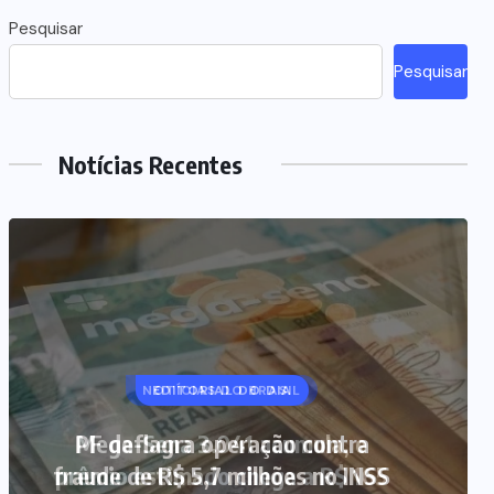
Pesquisar
Pesquisar
Notícias Recentes
NOTÍCIAS DO BRASIL
Mega-Sena 3.041 acumula, e
prêmio estimado chega a R$ 165