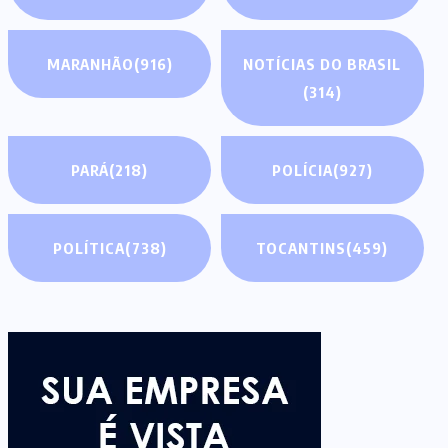
MARANHÃO
(916)
NOTÍCIAS DO BRASIL
(314)
PARÁ
(218)
POLÍCIA
(927)
POLÍTICA
(738)
TOCANTINS
(459)