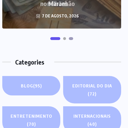
milhões
7 DE AGOSTO, 2026
Categories
BLOG
(95)
EDITORIAL DO DIA
(72)
ENTRETENIMENTO
INTERNACIONAIS
(70)
(40)