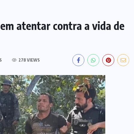
em atentar contra a vida de
S
278 VIEWS
EDITORIAL DO DIA
PF deflagra operação contra
fraude de R$ 5,7 milhões no INSS