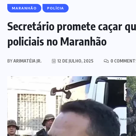
MARANHÃO
POLÍCIA
Secretário promete caçar qu
policiais no Maranhão
BY
ARIMATÉIA JR.
12 DE JULHO, 2025
0 COMMENT
MARANHÃO
POLÍCIA
Mulher joga drogas no vaso
sanitário; polícia apreende 3 kg e