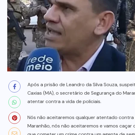
prende mãe e filho
7 DE AGOSTO, 2026
Após a prisão de Leandro da Silva Souza, suspe
Caxias (MA), o secretário de Segurança do Mara
atentar contra a vida de policiais.
Nós não aceitaremos qualquer atentado contra p
Maranhão, nós não aceitaremos e vamos caçar q
que cometer um crime contra um agente de segu