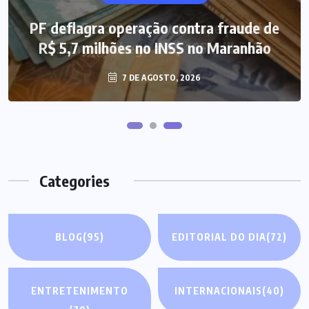
PF deflagra operação contra fraude de
Mega-Sena 3.041 acumula, e prêmio
R$ 5,7 milhões no INSS no Maranhão
estimado chega a R$ 165 milhões
7 DE AGOSTO, 2026
7 DE AGOSTO, 2026
Categories
BLOG
(95)
EDITORIAL DO DIA
(72)
ENTRETENIMENTO
INTERNACIONAIS
(40)