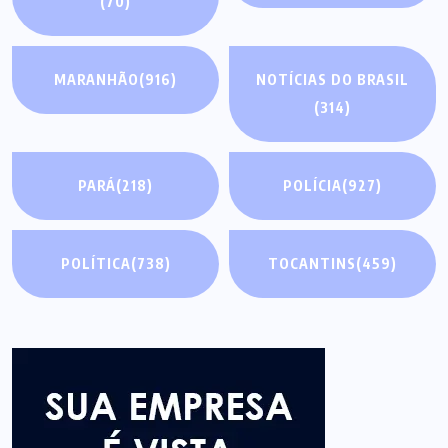
(70)
MARANHÃO
(916)
NOTÍCIAS DO BRASIL
(314)
PARÁ
(218)
POLÍCIA
(927)
POLÍTICA
(738)
TOCANTINS
(459)