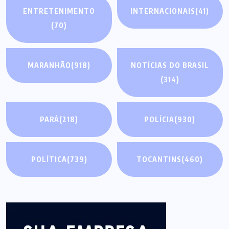
ENTRETENIMENTO
INTERNACIONAIS
(41)
(70)
MARANHÃO
(918)
NOTÍCIAS DO BRASIL
(314)
PARÁ
(218)
POLÍCIA
(930)
POLÍTICA
(739)
TOCANTINS
(460)