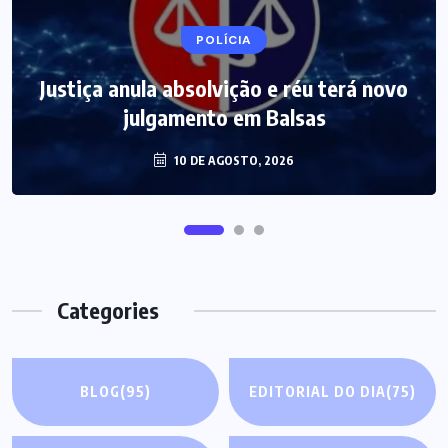
POLÍCIA
Justiça anula absolvição e réu terá novo
julgamento em Balsas
10 DE AGOSTO, 2026
Categories
BLOG
(95)
EDITORIAL DO DIA
(75)